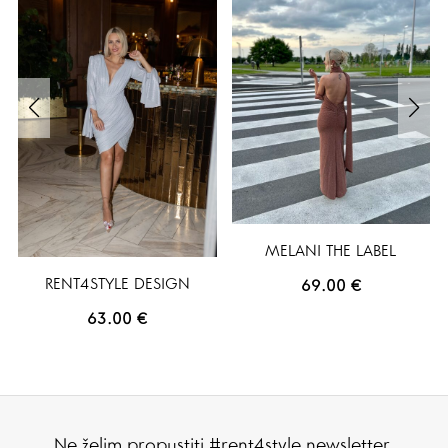
MELANI THE LABEL
RENT4STYLE DESIGN
69.00
€
63.00
€
Ne želim propustiti #rent4style newsletter.