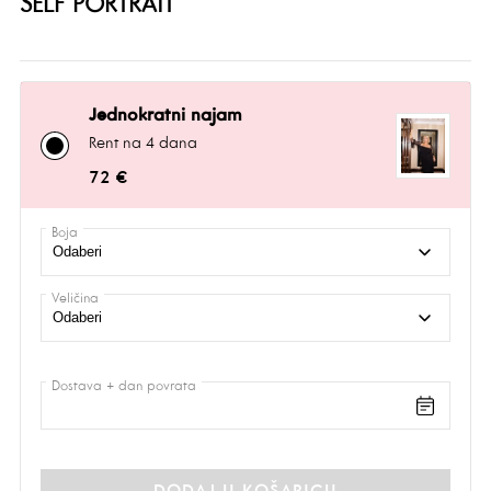
SELF PORTRAIT
Jednokratni najam
Rent na 4 dana
72 €
Boja
Veličina
Dostava + dan povrata
DODAJ U KOŠARICU