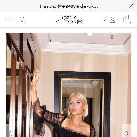
Ti si naša
#rent4style
djevojka.