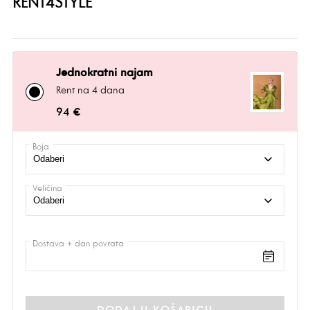
RENT4STYLE
Jednokratni najam
Rent na 4 dana
94 €
Boja
Veličina
Dostava + dan povrata
DODAJ U KOŠARICU