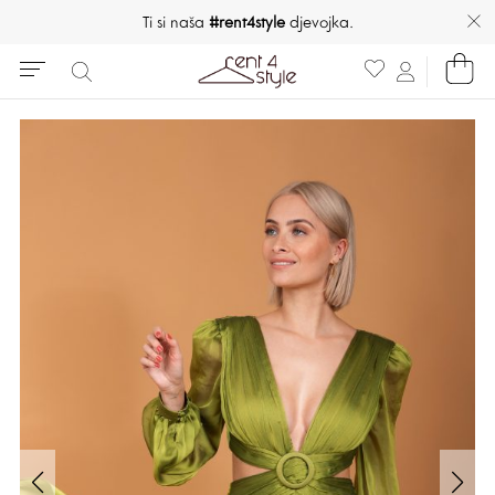
Ti si naša
#rent4style
djevojka.