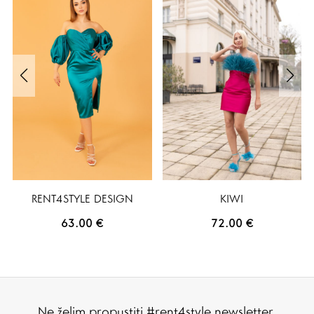
RENT4STYLE DESIGN
KIWI
63.00
€
72.00
€
Ne želim propustiti #rent4style newsletter.