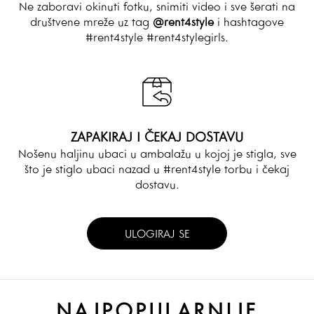
Ne zaboravi okinuti fotku, snimiti video i sve šerati na
društvene mreže uz tag
@rent4style
i hashtagove
#rent4style #rent4stylegirls.
ZAPAKIRAJ I ČEKAJ DOSTAVU
Nošenu haljinu ubaci u ambalažu u kojoj je stigla, sve
što je stiglo ubaci nazad u #rent4style torbu i čekaj
dostavu.
ULOGIRAJ SE
NAJPOPULARNIJE