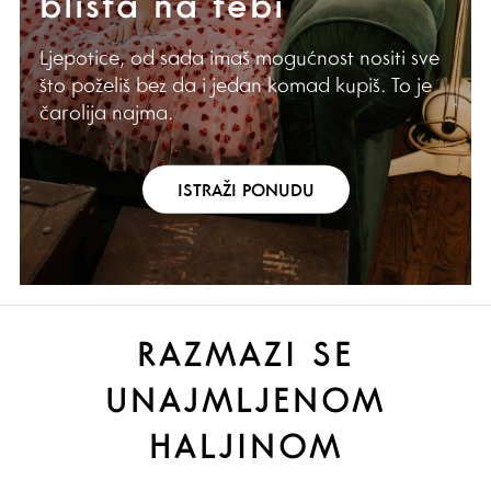
blista na tebi
Ljepotice, od sada imaš mogućnost nositi sve
što poželiš bez da i jedan komad kupiš. To je
čarolija najma.
ISTRAŽI PONUDU
RAZMAZI SE
UNAJMLJENOM
HALJINOM