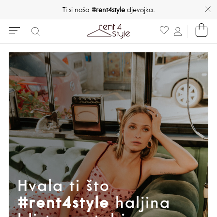
Ti si naša
#rent4style
djevojka.
Hvala ti što
#rent4style
haljina