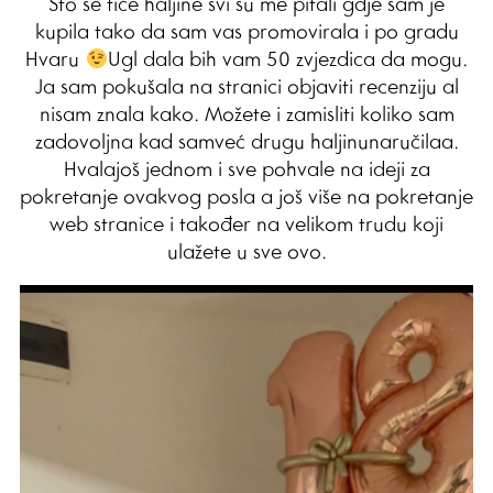
Što se tiče haljine svi su me pitali gdje sam je
kupila tako da sam vas promovirala i po gradu
Hvaru
Ugl dala bih vam 50 zvjezdica da mogu.
Ja sam pokušala na stranici objaviti recenziju al
nisam znala kako. Možete i zamisliti koliko sam
zadovoljna kad samveć drugu haljinunaručilaa.
Hvalajoš jednom i sve pohvale na ideji za
pokretanje ovakvog posla a još više na pokretanje
web stranice i također na velikom trudu koji
ulažete u sve ovo.