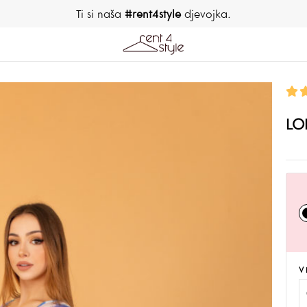
Ti si naša
#rent4style
djevojka.
LO
V