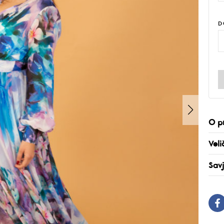
D
O p
Veli
Savj