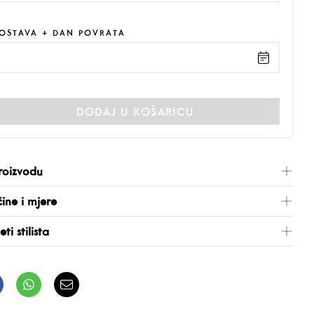
OSTAVA + DAN POVRATA
DODAJ U KOŠARICU
roizvodu
čine i mjere
eti stilista