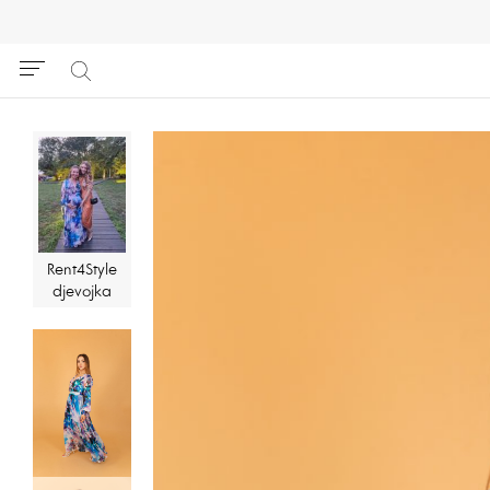
Rent4Style
djevojka