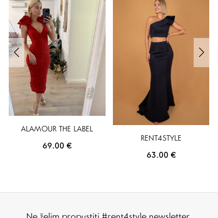
ALAMOUR THE LABEL
RENT4STYLE
69.00
€
63.00
€
Ne želim propustiti #rent4style newsletter.