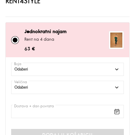
RENT4STYLE
Jednokratni najam
Rent na 4 dana
63 €
Boja
Veličina
Dostava + dan povrata
DODAJ U KOŠARICU