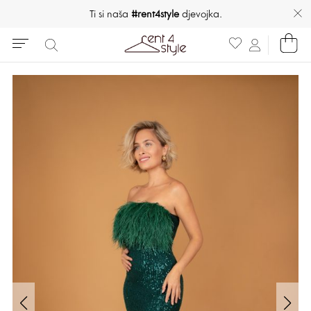
Ti si naša
#rent4style
djevojka.