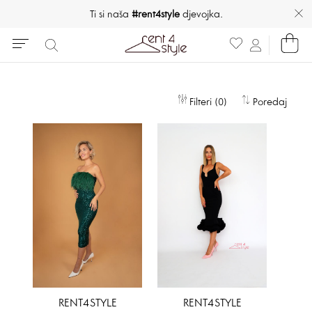
Ti si naša
#rent4style
djevojka.
Filteri (0)
Poredaj
RENT4STYLE
RENT4STYLE