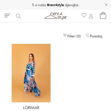
Ti si naša
#rent4style
djevojka.
Filteri (0)
Poredaj
LORIMAR