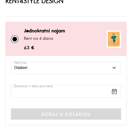
RENT4STYLE DESIGN
Jednokratni najam
Rent na 4 dana
63 €
Veličina
Dostava + dan povrata
DODAJ U KOŠARICU