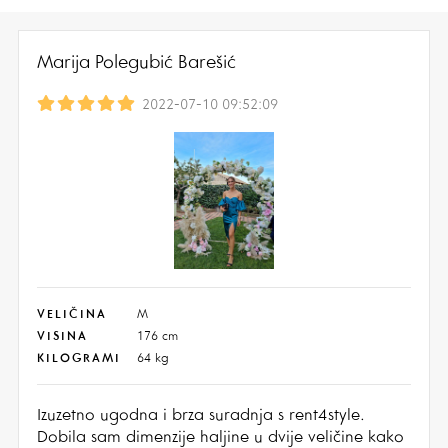
Marija Polegubić Barešić
2022-07-10 09:52:09
VELIČINA
M
VISINA
176 cm
KILOGRAMI
64 kg
Izuzetno ugodna i brza suradnja s rent4style.
Dobila sam dimenzije haljine u dvije veličine kako