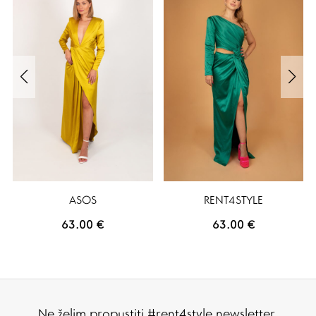
ASOS
RENT4STYLE
63.00
€
63.00
€
Ne želim propustiti #rent4style newsletter.