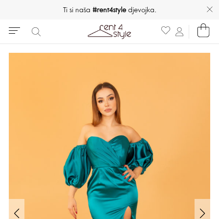
Ti si naša
#rent4style
djevojka.