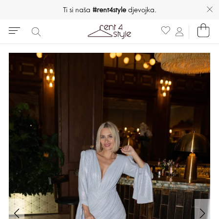
Ti si naša
#rent4style
djevojka.