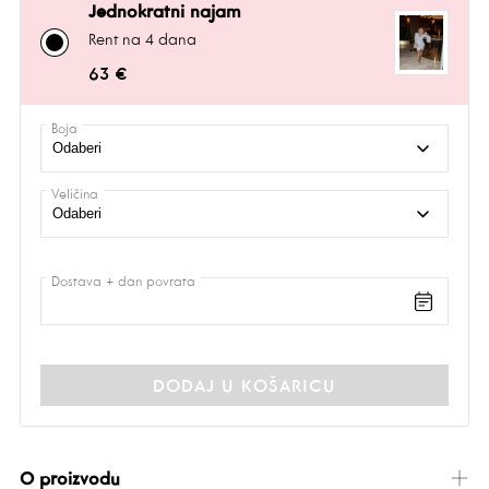
Jednokratni najam
Rent na 4 dana
63 €
Boja
Veličina
Dostava + dan povrata
DODAJ U KOŠARICU
O proizvodu