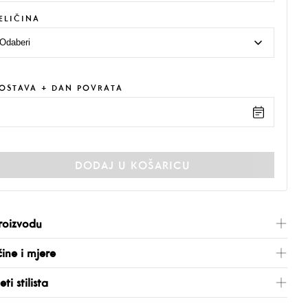
ELIČINA
OSTAVA + DAN POVRATA
DODAJ U KOŠARICU
roizvodu
čine i mjere
eti stilista