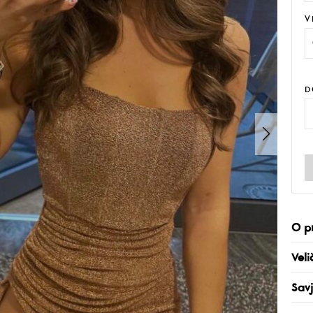
V
D
O p
Veli
Savj