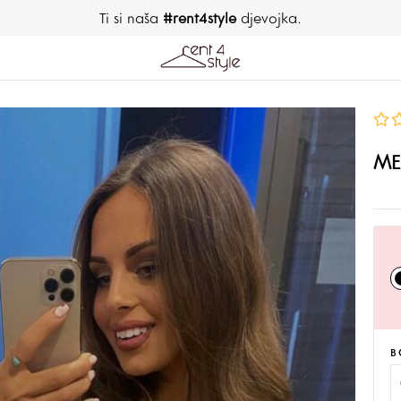
Ti si naša
#rent4style
djevojka.
ME
B