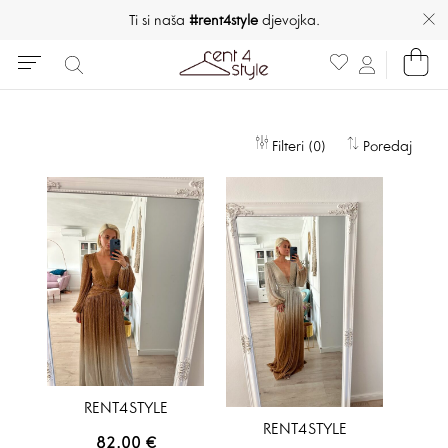
Ti si naša
#rent4style
djevojka.
Filteri (0)
Poredaj
RENT4STYLE
RENT4STYLE
82.00
€