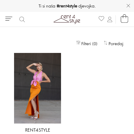
Ti si naša
#rent4style
djevojka.
Filteri (0)
Poredaj
RENT4STYLE