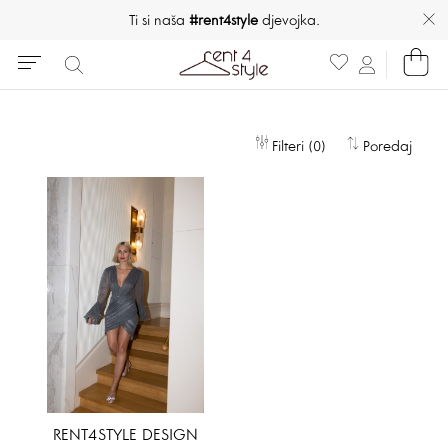
Ti si naša
#rent4style
djevojka.
Filteri (0)
Poredaj
RENT4STYLE DESIGN