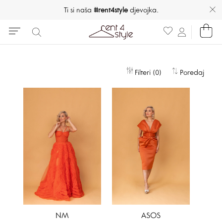
Ti si naša
#rent4style
djevojka.
Filteri (0)
Poredaj
NM
ASOS