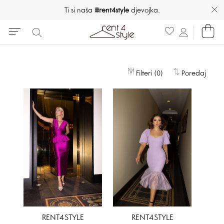
Ti si naša
#rent4style
djevojka.
Filteri (0)
Poredaj
RENT4STYLE
RENT4STYLE