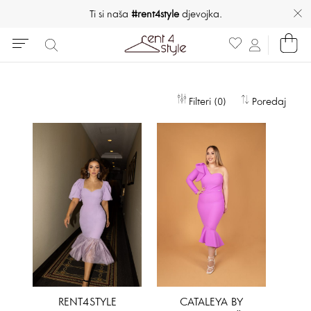
Ti si naša
#rent4style
djevojka.
Filteri (0)
Poredaj
RENT4STYLE
CATALEYA BY