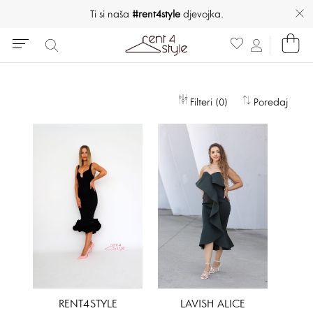
Ti si naša
#rent4style
djevojka.
Filteri (0)
Poredaj
RENT4STYLE
LAVISH ALICE