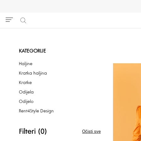
KATEGORIJE
Haljine
Kratka haljina
Kratke
Odijela
Odijelo
Rent4Style Design
Filteri (0)
Očisti sve