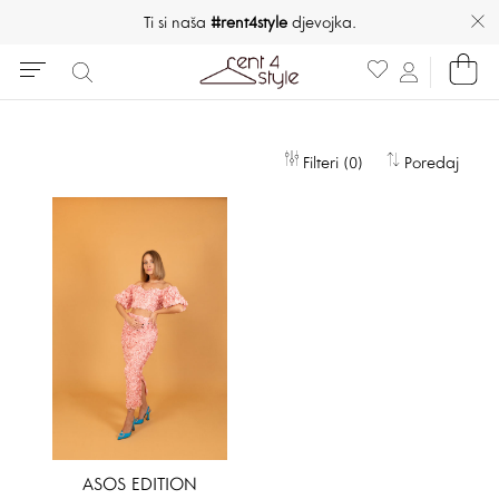
Ti si naša
#rent4style
djevojka.
Filteri (0)
Poredaj
ASOS EDITION