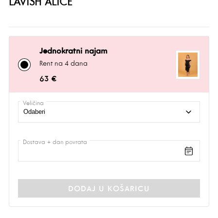
LAVISH ALICE
Jednokratni najam
Rent na 4 dana
63 €
Veličina
Dostava + dan povrata
DODAJ U KOŠARICU