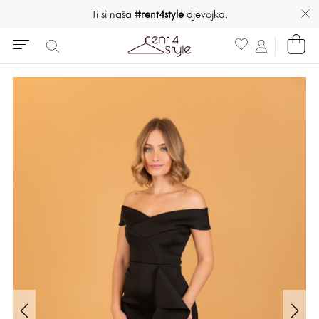
Ti si naša
#rent4style
djevojka.