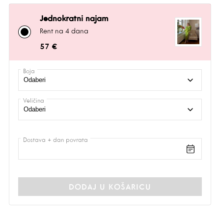
Jednokratni najam
Rent na 4 dana
57 €
Boja
Veličina
Dostava + dan povrata
DODAJ U KOŠARICU