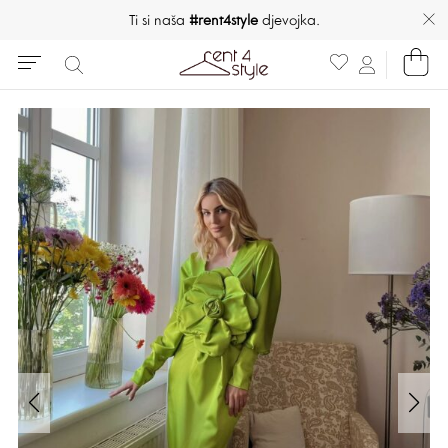
Ti si naša
#rent4style
djevojka.